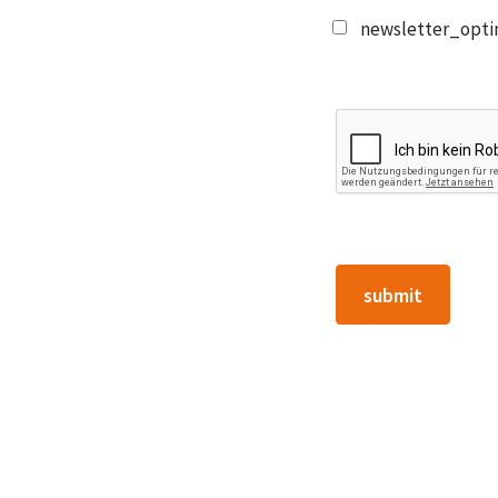
newsletter_opti
submit