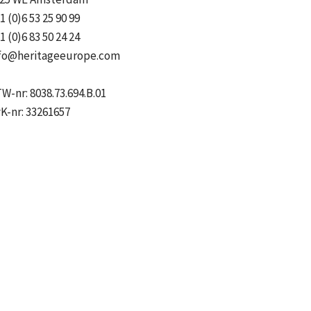
1 (0)6 53 25 90 99
1 (0)6 83 50 24 24
fo@heritageeurope.com
W-nr: 8038.73.694.B.01
K-nr: 33261657