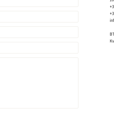
+3
+3
in
BT
Kv