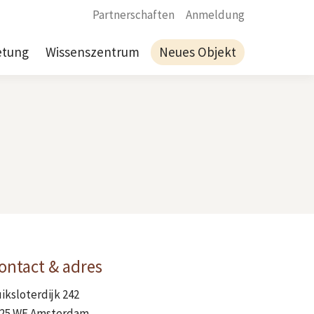
Partnerschaften
Anmeldung
etung
Wissenszentrum
Neues Objekt
ontact & adres
iksloterdijk 242
25 WE Amsterdam