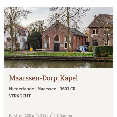
Maarssen-Dorp: Kapel
Niederlande | Maarssen | 3603 CR
VERKOCHT
2
2
Kirche | 135 m
/ 295 m
| 1 Räume